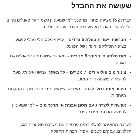
שעושה את ההבדל
חברת R-2 מציעה פתרון מהפכני למי שמעוניין לשמור על פאנלים נקיים
בלי להיעזר באנשי מקצוע בכל פעם. הערכה כוללת:
מברשת ייעודית בעלת 5 צדדים
– לניקוי מקסימלי מבלי לפגוע
בציפוי הסיליקוני העדין של הפאנל.
מוט טלסקופי באורך 5 מטרים
– מאפשר גישה נוחה לפאנלים גם
בגובה.
צינור מים פוליאוריטן 7 מטרים
– קל משקל, גמיש ואיכותי, נועד
להשחלה פשוטה דרך המוט.
חיבור אוניברסלי לברז
– מאפשר שימוש מידי מבלי צורך בהתקנות
מיוחדות.
אפשרות לשדרוג עם מסנן אבנית או מרכך מים
– למי שמעוניין
להימנע מכתמי מים קשים.
הערכה מתאימה לבעלי בתים פרטיים עם מערכת סולארית בגג,
חקלאים, עסקים קטנים ואפילו חברות תחזוקה.