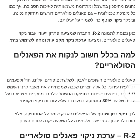
נהנים מחיסכון בחשמל ומתרומה משמעותית לאיכות הסביבה. אך כמו
כל מערכת טכנולוגית – גם פאנלים סולאריים דורשים תחזוקה נכונה,
ובעיקר
ניקוי שוטף
כדי לשמור על יעילותם.
כאן נכנסת לתמונה
R-2
, החברה שמציעה פתרון ייעודי עבור
ניקוי
פאנלים סולאריים
, ומציעה
ערכת ניקוי מקצועית ונוחה לשימוש ביתי
.
למה בכלל חשוב לנקות את הפאנלים
הסולאריים?
פאנלים סולאריים חשופים לאבק, לשלשת ציפורים, עלים, חול ולפעמים
גם לפיח עירוני. כל אלה יוצרים שכבה שמפחיתה את מעבר קרני השמש
לפאנלים, ופוגעת ישירות בתפוקת החשמל שלהם. מחקרים מצביעים על
ירידה של עד
30% בתפוקה
במערכות שלא עוברות ניקוי תקופתי.
לכן,
ניקוי נכון ושוטף
של הפאנלים לא רק שומר על אסתטיקה, אלא
תורם לחיסכון כספי ישיר ולשמירה על השקעה יקרה לטווח הארוך.
R-2 – ערכת ניקוי פאנלים סולאריים