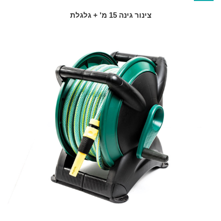
צינור גינה 15 מ' + גלגלת