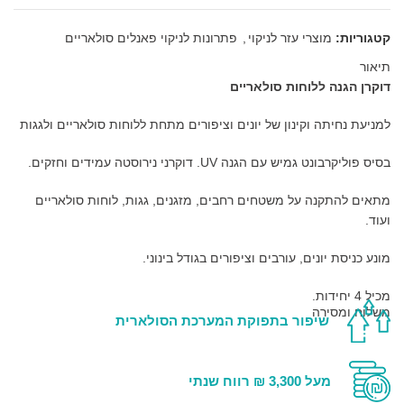
קטגוריות:
מוצרי עזר לניקוי
,
פתרונות לניקוי פאנלים סולאריים
תיאור
דוקרן הגנה ללוחות סולאריים
למניעת נחיתה וקינון של יונים וציפורים מתחת ללוחות סולאריים ולגגות
בסיס פוליקרבונט גמיש עם הגנה UV. דוקרני נירוסטה עמידים וחזקים.
מתאים להתקנה על משטחים רחבים, מזגנים, גגות, לוחות סולאריים
ועוד.
מונע כניסת יונים, עורבים וציפורים בגודל בינוני.
מכיל 4 יחידות.
משלוח ומסירה
שיפור בתפוקת המערכת הסולארית
דוקרן דגם H.
גובה הקוצים מתכוונן לפי תנאי השטח.
מעל 3,300 ₪ רווח שנתי