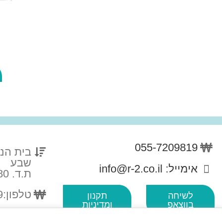
055-7209819
שבע
אימייל: info@r-2.co.il
ת.ד. 4180 עומר 84965
טלפון:055-7209819
לשיחה
תקנון
בווצאפ
ומדיניות
פרטיות
לשיחה 